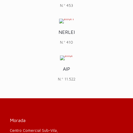
N.º 453
NERLEI
N.º 410
AIP
N.º 11.522
Morada
Centro Comercial Sub-Vila,