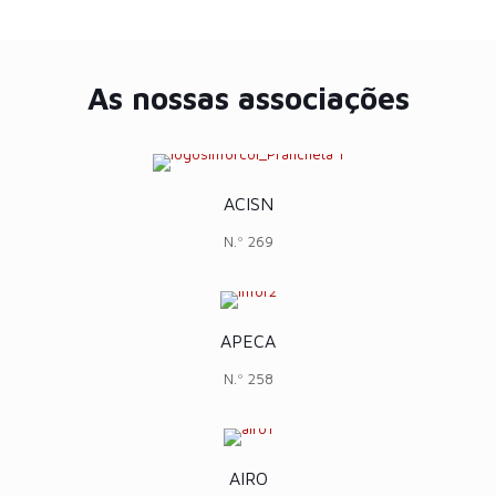
As nossas associações
ACISN
N.º 269
APECA
N.º 258
AIRO